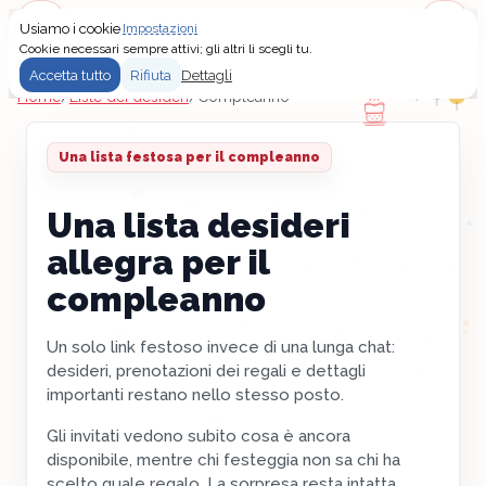
Usiamo i cookie
Impostazioni
Menu
Accedi
Cookie necessari sempre attivi; gli altri li scegli tu.
Accetta tutto
Rifiuta
Dettagli
Home
/
Liste dei desideri
/
Compleanno
Una lista festosa per il compleanno
Una lista desideri
allegra per il
compleanno
Un solo link festoso invece di una lunga chat:
desideri, prenotazioni dei regali e dettagli
importanti restano nello stesso posto.
Gli invitati vedono subito cosa è ancora
disponibile, mentre chi festeggia non sa chi ha
scelto quale regalo. La sorpresa resta intatta.