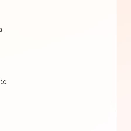
a.
tto