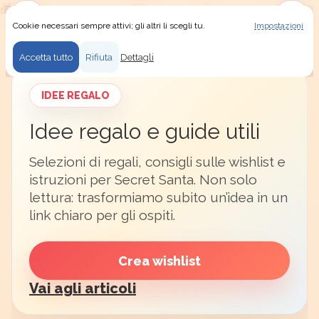
Cookie necessari sempre attivi; gli altri li scegli tu.
Impostazioni
Usiamo i cookie
Menu
Accedi
Secret Santa
/
Idee regalo
Accetta tutto
Rifiuta
Dettagli
IDEE REGALO
Idee regalo e guide utili
Selezioni di regali, consigli sulle wishlist e
istruzioni per Secret Santa. Non solo
lettura: trasformiamo subito un’idea in un
link chiaro per gli ospiti.
Crea wishlist
Vai agli articoli