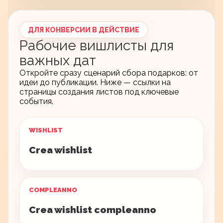
ДЛЯ КОНВЕРСИИ В ДЕЙСТВИЕ
Рабочие вишлисты для
важных дат
Откройте сразу сценарий сбора подарков: от
идеи до публикации. Ниже — ссылки на
страницы создания листов под ключевые
события.
WISHLIST
Crea wishlist
COMPLEANNO
Crea wishlist compleanno