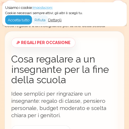
Usiamo i cookie
Impostazioni
Menu
Accedi
Cookie necessari sempre attivi; gli altri li scegli tu.
Accetta tutto
Rifiuta
Dettagli
Secret Santa
/
Idee regalo
/
Regali per occasione
/
Cosa regalare a un insegnante per la fine della scuola
🎉 REGALI PER OCCASIONE
Cosa regalare a un
insegnante per la fine
della scuola
Idee semplici per ringraziare un
insegnante: regalo di classe, pensiero
personale, budget moderato e scelta
chiara per i genitori.