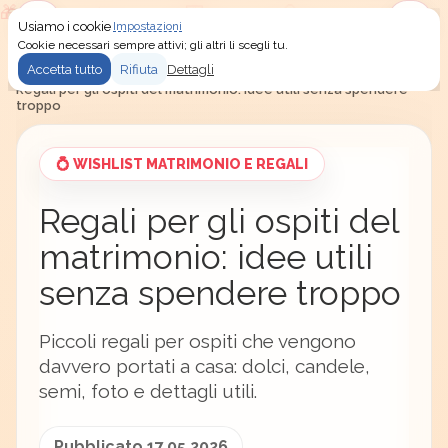
Usiamo i cookie
Impostazioni
Menu
Accedi
Cookie necessari sempre attivi; gli altri li scegli tu.
Accetta tutto
Rifiuta
Dettagli
Secret Santa
/
Idee regalo
/
Wishlist matrimonio e regali
/
Regali per gli ospiti del matrimonio: idee utili senza spendere
troppo
💍 WISHLIST MATRIMONIO E REGALI
Regali per gli ospiti del
matrimonio: idee utili
senza spendere troppo
Piccoli regali per ospiti che vengono
davvero portati a casa: dolci, candele,
semi, foto e dettagli utili.
Pubblicato 17.05.2026