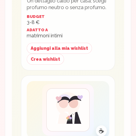
Un dettaglio caldo per casa; scegli
profumo neutro o senza profumo.
BUDGET
3-8 €
ADATTO A
matrimoni intimi
Aggiungi alla mia wishlist
Crea wishlist
☕