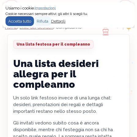
Usiamo i cookie
Impostazioni
Menu
Accedi
Cookie necessari sempre attivi; gli altri li scegli tu.
Accetta tutto
Rifiuta
Dettagli
Home
/
Liste dei desideri
/
Compleanno
Una lista festosa per il compleanno
Una lista desideri
allegra per il
compleanno
Un solo link festoso invece di una lunga chat:
desideri, prenotazioni dei regali e dettagli
importanti restano nello stesso posto.
Gli invitati vedono subito cosa è ancora
disponibile, mentre chi festeggia non sa chi ha
scelto quale regalo. La sorpresa resta intatta.