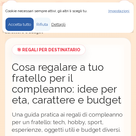
Cookie necessari sempre attivi; gli altri li scegli tu.
Impostazioni
Usiamo i cookie
Menu
Accedi
Secret Santa
/
Idee regalo
/
Regali per destinatario
/
Accetta tutto
Rifiuta
Dettagli
Cosa regalare a tuo fratello per il compleanno: idee per eta,
carattere e budget
🎯 REGALI PER DESTINATARIO
Cosa regalare a tuo
fratello per il
compleanno: idee per
eta, carattere e budget
Una guida pratica ai regali di compleanno
per un fratello: tech, hobby, sport,
esperienze, oggetti utili e budget diversi.