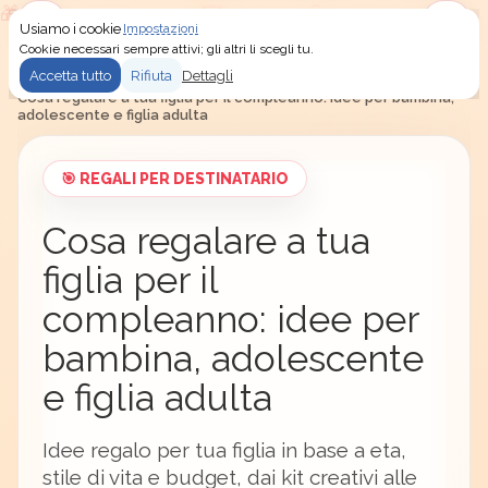
Usiamo i cookie
Impostazioni
Menu
Accedi
Cookie necessari sempre attivi; gli altri li scegli tu.
Accetta tutto
Rifiuta
Dettagli
Secret Santa
/
Idee regalo
/
Regali per destinatario
/
Cosa regalare a tua figlia per il compleanno: idee per bambina,
adolescente e figlia adulta
🎯 REGALI PER DESTINATARIO
Cosa regalare a tua
figlia per il
compleanno: idee per
bambina, adolescente
e figlia adulta
Idee regalo per tua figlia in base a eta,
stile di vita e budget, dai kit creativi alle