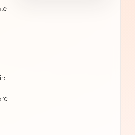
ale
io
ore