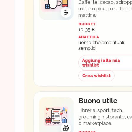
Caffe, te, cacao, sciropp
miele o piccolo set per 
☕
mattina.
BUDGET
10-35 €
ADATTO A
uomo che ama rituali
semplici
Aggiungi alla mia
wishlist
Crea wishlist
Buono utile
Libreria, sport, tech,
grooming, ristorante, c
o marketplace.
🎁