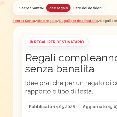
Secret Santa
Idee regalo
Liste dei desideri
Secret Santa
/
Idee regalo
/
Regali per destinatario
/
Regali co
🎯 REGALI PER DESTINATARIO
Regali compleanno 
senza banalita
Idee pratiche per un regalo di
rapporto e tipo di festa.
Pubblicato 14.05.2026
Aggiornato 15.0