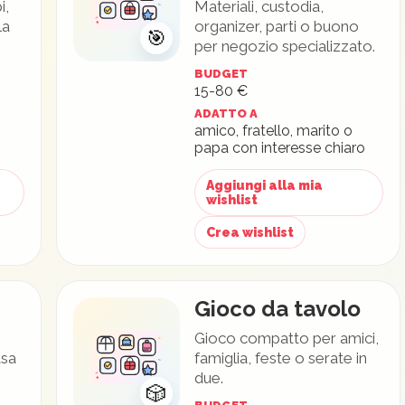
i,
Materiali, custodia,
la
organizer, parti o buono
🎯
per negozio specializzato.
BUDGET
15-80 €
ADATTO A
amico, fratello, marito o
papa con interesse chiaro
Aggiungi alla mia
wishlist
Crea wishlist
Gioco da tavolo
Gioco compatto per amici,
asa
famiglia, feste o serate in
due.
🎲