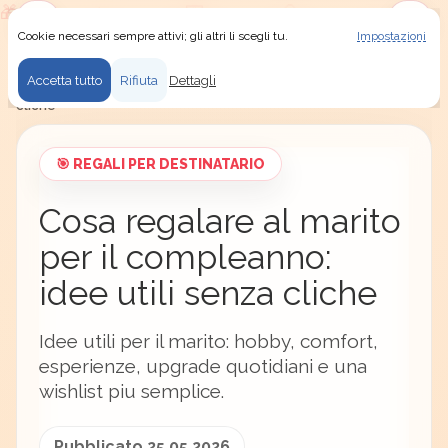
Cookie necessari sempre attivi; gli altri li scegli tu.
Impostazioni
Usiamo i cookie
Menu
Accedi
Secret Santa
/
Idee regalo
/
Regali per destinatario
/
Accetta tutto
Rifiuta
Dettagli
Cosa regalare al marito per il compleanno: idee utili senza
cliche
🎯 REGALI PER DESTINATARIO
Cosa regalare al marito
per il compleanno:
idee utili senza cliche
Idee utili per il marito: hobby, comfort,
esperienze, upgrade quotidiani e una
wishlist piu semplice.
Pubblicato 25.05.2026