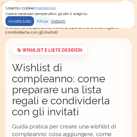
Usiamo i cookie
Impostazioni
Menu
Accedi
Cookie necessari sempre attivi; gli altri li scegli tu.
Accetta tutto
Rifiuta
Dettagli
Secret Santa
/
Idee regalo
/
Wishlist e liste desideri
/
Wishlist di compleanno: come preparare una lista regali e
condividerla con gli invitati
📝 WISHLIST E LISTE DESIDERI
Wishlist di
compleanno: come
preparare una lista
regali e condividerla
con gli invitati
Guida pratica per creare una wishlist di
compleanno: cosa aggiungere, come